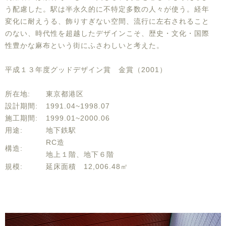
う配慮した。駅は半永久的に不特定多数の人々が使う。経年
変化に耐えうる、飾りすぎない空間、流行に左右されること
のない、時代性を超越したデザインこそ、歴史・文化・国際
性豊かな麻布という街にふさわしいと考えた。
平成１３年度グッドデザイン賞 金賞（2001）
所在地:
東京都港区
設計期間:
1991.04~1998.07
施工期間:
1999.01~2000.06
用途:
地下鉄駅
RC造
構造:
地上１階、地下６階
規模:
延床面積 12,006.48㎡