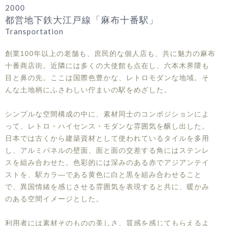
2000
都営地下鉄大江戸線「麻布十番駅」
Transportation
創業100年以上の老舗も、庶民的な個人店も、共に魅力の麻布
十番商店街。近隣には多くの大使館も点在し、六本木界隈も
目と鼻の先。ここは国際色豊かな、レトロモダンな地域。そ
んな土地柄にふさわしい佇まいの駅をめざした。
シンプルな空間構成の中に、素材同士のコンポジションによ
って、レトロ・ハイセンス・モダンな雰囲気を醸し出した。
日本では古くから建築資材として使われているタイルを多用
し、アルミパネルの壁面、面と面の交差する角にはステンレ
スを組み合わせた。色彩的には深みのある赤でアジアンテイ
ストを、駅カラ―である黄色に白と黒を組み合わせること
で、異国情緒を感じさせる雰囲気を表現すると共に、暖かみ
のある空間イメージとした。
利用者には素材そのものの美しさ、質感を感じてもらえるよ