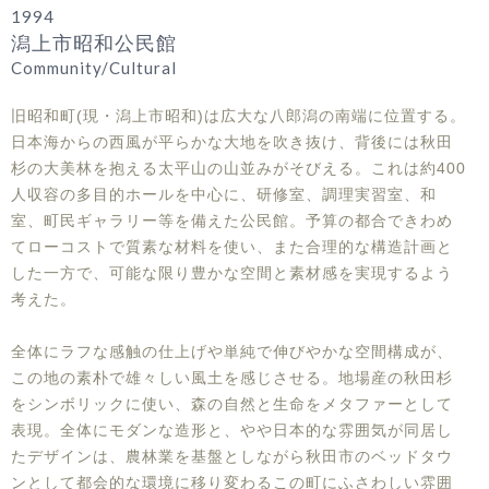
1994
潟上市昭和公民館
Community/Cultural
旧昭和町(現・潟上市昭和)は広大な八郎潟の南端に位置する。
日本海からの西風が平らかな大地を吹き抜け、背後には秋田
杉の大美林を抱える太平山の山並みがそびえる。これは約400
人収容の多目的ホールを中心に、研修室、調理実習室、和
室、町民ギャラリー等を備えた公民館。予算の都合できわめ
てローコストで質素な材料を使い、また合理的な構造計画と
した一方で、可能な限り豊かな空間と素材感を実現するよう
考えた。
全体にラフな感触の仕上げや単純で伸びやかな空間構成が、
この地の素朴で雄々しい風土を感じさせる。地場産の秋田杉
をシンボリックに使い、森の自然と生命をメタファーとして
表現。全体にモダンな造形と、やや日本的な雰囲気が同居し
たデザインは、農林業を基盤としながら秋田市のベッドタウ
ンとして都会的な環境に移り変わるこの町にふさわしい雰囲