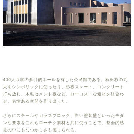
400人収容の多目的ホールを有した公民館である。秋田杉の丸
太をシンボリックに使ったり、杉板スレート、コンクリート
打ち放し、木毛セメント板など、ローコストな素材を組合わ
せ、表情ある空間を作り出した。
さらにスチールやガラスブロック、白い塗装壁といったモダ
ンな要素をこれらローテク素材と共に使うことで、都会的感
覚の中にもなつかしさも感じられる。